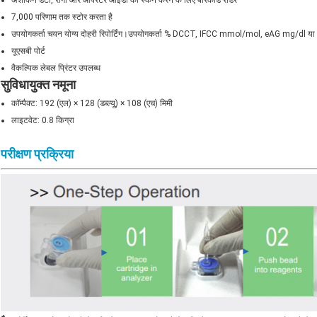
अंशांकन डेटा, रोगी और ऑपरेटर आईडी को स्कैन करने के लिए बारकोड रीडर
7,000 परिणाम तक स्टोर करता है
उपयोगकर्ता चयन योग्य दोहरी रिपोर्टिंग।उपयोगकर्ता % DCCT, IFCC mmol/mol, eAG mg/dl 
यूएसबी पोर्ट
वैकल्पिक लेबल प्रिंटर उपलब्ध
सुविधायुक्त नमूना
कॉम्पैक्ट: 192 (एल) × 128 (डब्ल्यू) × 108 (एच) मिमी
लाइटवेट: 0.8 किग्रा
परीक्षण प्रक्रिया