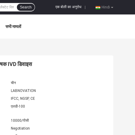
एक बोली का अनुरोध
Search
|
Hindi
सभी मामलों
ेषक IVD डिवाइस
चीन
LABNOVATION
IFCC, NGSP, CE
एलडी-100
10000/पीसी
Negotiation