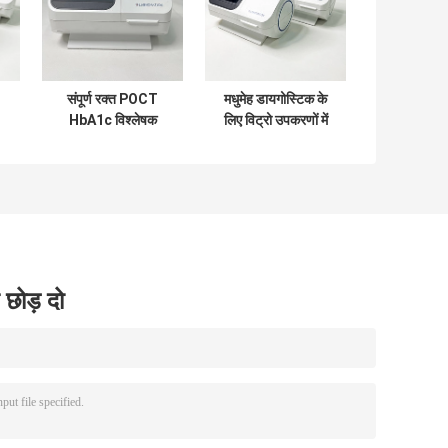
संपूर्ण रक्त POCT
मधुमेह डायगोस्टिक के
HbA1c विश्लेषक
लिए विट्रो उपकरणों में
बोरोनेट एफ़िनिटी मोथोड
लाइटवेट बेंचटॉप POCT
्त
3 मिनट / परीक्षण
HbA1c विश्लेषक
 छोड़ दो