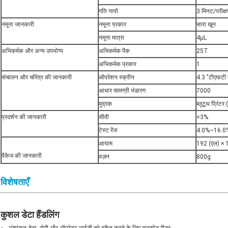
गति नापो
3 मिनट/परीक्ष
नमूना जानकारी
नमूना प्रकार
सारा खून
नमूना मात्रा
4μL
अभिकर्मक और अन्य उपभोग्य
अभिकर्मक पैक
25T
अभिकर्मक प्रकार
1
संचालन और चरित्र की जानकारी
ऑपरेशन स्क्रीन
4.3 "टीएफटी ग
आधार सामग्री भंडारण
7000
मुद्रक
ब्लूटूथ प्रिंटर
प्रदर्शन की जानकारी
सीवी
<3%
टेस्ट रेंज
4.0%~16.0
आयाम
192 (एल) × 12
पैकेज की जानकारी
वज़न
800g
विशेषताएँ
कुशल डेटा हैंडलिंग