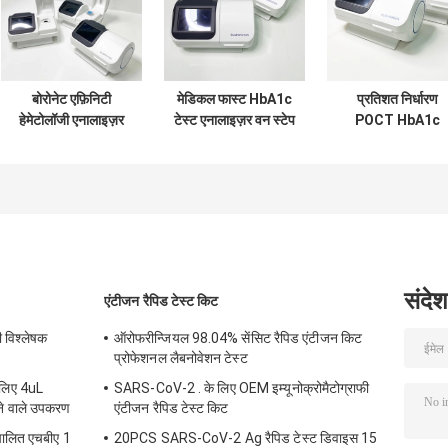
बोरोनेट एफ़िनिटी
मेडिकल फास्ट HbA1c
प्रतिशत निर्धारण
हेमेटोलॉजी एनालाइज़र
टेस्ट एनालाइज़र वन स्टेप
POCT HbA1c
मशीन वन स्टेप
POCT पोर्टेबल
विश्लेषक रैपिड टेस्ट
एचबीए1सी टेस्ट
HbA1c एनालाइज़र
HbA1c सामग्री पूरे रक
एनालाइज़र
में
संदेश
एंटीजन रैपिड टेस्ट किट
ी विश्लेषक
ऑरोफरीन्जियल 98.04% सेंसिट रैपिड एंटीजन किट
प्रोफेशनल लैबनोवेशन टेस्ट
 लिए 4uL
SARS-CoV-2 . के लिए OEM इम्यूनोक्रोमैटोग्राफी
े वाले उपकरण
एंटीजन रैपिड टेस्ट किट
वचालित एचबीए 1
20PCS SARS-CoV-2 Ag रैपिड टेस्ट डिवाइस 15