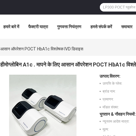
हमारे बारे में
फैक्टरी यात्रा
गुणवत्ता नियंत्रण
हमसे संपर्क करें
समाचार
 लिए आसान ऑपरेशन POCT HbA1c विश्लेषक IVD डिवाइस
हीमोग्लोबिन A1c . मापने के लिए आसान ऑपरेशन POCT HbA1c विश्ल
उत्पाद विवरण:
उत्पत्ति के प्लेस:
ब्रांड नाम:
प्रमाणन:
मॉडल संख्या:
भुगतान & नौवहन नियमों:
न्यूनतम आदेश मात्रा:
मूल्य: