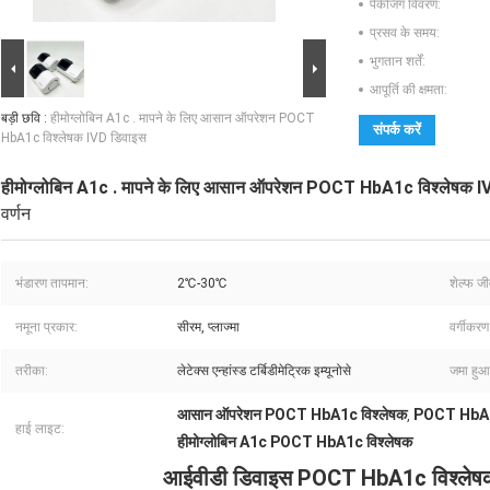
पैकेजिंग विवरण:
प्रसव के समय:
भुगतान शर्तें:
आपूर्ति की क्षमता:
बड़ी छवि :
हीमोग्लोबिन A1c . मापने के लिए आसान ऑपरेशन POCT
संपर्क करें
HbA1c विश्लेषक IVD डिवाइस
हीमोग्लोबिन A1c . मापने के लिए आसान ऑपरेशन POCT HbA1c विश्लेषक I
वर्णन
भंडारण तापमान:
2℃-30℃
शेल्फ ज
नमूना प्रकार:
सीरम, प्लाज्मा
वर्गीकरण
तरीका:
लेटेक्स एन्हांस्ड टर्बिडीमेट्रिक इम्यूनोसे
जमा हुआ
आसान ऑपरेशन POCT HbA1c विश्लेषक
POCT HbA1c
,
हाई लाइट:
हीमोग्लोबिन A1c POCT HbA1c विश्लेषक
आईवीडी डिवाइस POCT HbA1c विश्लेषक