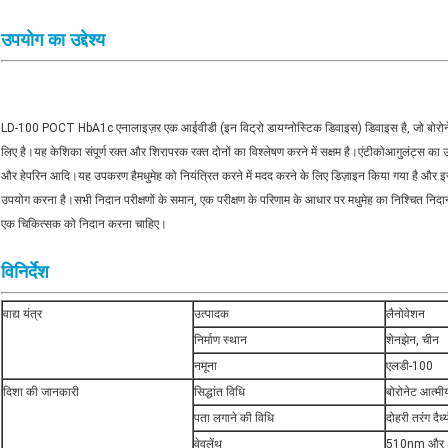
उपयोग का उद्देश्य
LD-100 POCT HbA1c एनालाइज़र एक आईवीडी (इन विट्रो डायग्नोस्टिक डिवाइस) डिवाइस है, जो बोरोनेट एफ
लिए है।यह केशिका संपूर्ण रक्त और शिरापरक रक्त दोनों का विश्लेषण करने में सक्षम है।एंटीकोआगुलंट्स 
और हेपरिन आदि।
यह उपकरण है
मधुमेह को नियंत्रित करने में मदद करने के लिए डिज़ाइन किया गया है और इसका
उपयोग करना है।सभी निदान परीक्षणों के समान, एक परीक्षण के परिणाम के आधार पर मधुमेह का निश्चित निदान नह
एक चिकित्सक को निदान करना चाहिए।
विनिर्देश
वाद्य यंत्र
उत्पादक
लैनोवेशन
निर्माण स्थान
शेनझेन, चीन
नमूना
एलडी-100
दिशा की जानकारी
सिद्धांत विधि
बोरोनेट आत्मी
पता लगाने की विधि
दोहरी तरंग दैर्ध
वेवलेंथ
510nm और