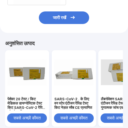
जारी रखें
अनुशंसित उत्पाद
पेशेवर 20 टेस्ट / किट
SARS-CoV-2 . के लिए
लैबनोवेशन SARS
मेडिकल डायग्नोस्टिक टेस्ट
वन स्टेप एंटीजन रैपिड टेस्ट
एंटीजन रैपिड टेस्ट क
किट SARS-CoV-2 रैपिड
किट नेज़ल स्वैब CE प्रमाणित
गुणात्मक जांच एक 
स्वैब टेस्ट किट
सबसे अच्छी कीमत
सबसे अच्छी कीमत
सबसे अच्छी 